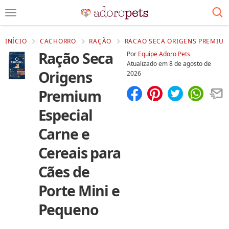
INÍCIO
CACHORRO
RAÇÃO
RACAO SECA ORIGENS PREMIUM 
Ração Seca
Por
Equipe Adoro Pets
Atualizado em
8 de agosto de
Origens
2026
Premium
Compartilhar
Salvar
Especial
Carne e
Cereais para
Cães de
Porte Mini e
Pequeno