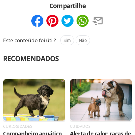
Compartilhe
Compartilhar
Salvar
Este conteúdo foi útil?
Sim
Não
RECOMENDADOS
CURIOSIDADES
CUIDADOS
Companheiro aquático
Alerta de calor: raças de