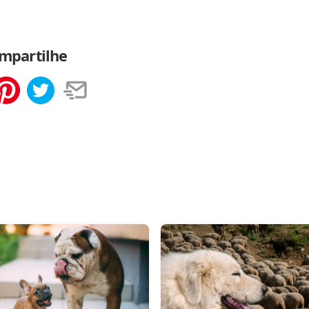
mpartilhe
tilhar
Salvar