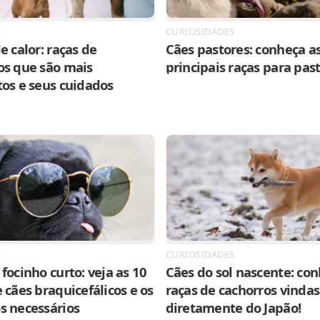
S
CURIOSIDADES
e calor: raças de
Cães pastores: conheça as
os que são mais
principais raças para pas
tos e seus cuidados
S
CURIOSIDADES
focinho curto: veja as 10
Cães do sol nascente: con
 cães braquicefálicos e os
raças de cachorros vindas
s necessários
diretamente do Japão!