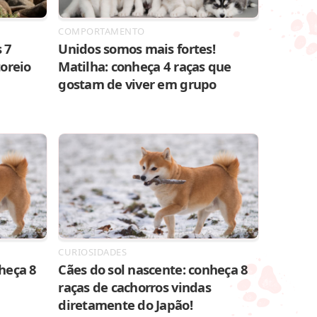
COMPORTAMENTO
 7
Unidos somos mais fortes!
toreio
Matilha: conheça 4 raças que
gostam de viver em grupo
CURIOSIDADES
heça 8
Cães do sol nascente: conheça 8
raças de cachorros vindas
diretamente do Japão!