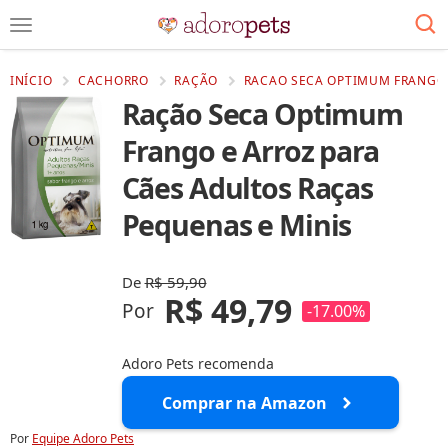
INÍCIO
CACHORRO
RAÇÃO
RACAO SECA OPTIMUM FRANGO E
Ração Seca Optimum
Frango e Arroz para
Cães Adultos Raças
Pequenas e Minis
De
R$ 59,90
R$ 49,79
Por
-17.00%
Adoro Pets recomenda
Comprar na Amazon
Por
Equipe Adoro Pets