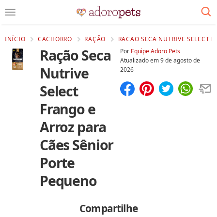
INÍCIO
CACHORRO
RAÇÃO
RACAO SECA NUTRIVE SELECT F
Ração Seca
Por
Equipe Adoro Pets
Atualizado em
9 de agosto de
Nutrive
2026
Select
Compartilhar
Salvar
Frango e
Arroz para
Cães Sênior
Porte
Pequeno
Compartilhe