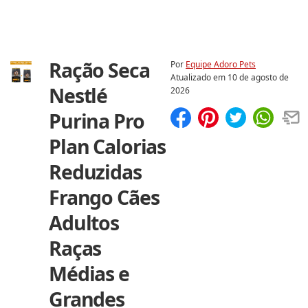
Ração Seca
Por
Equipe Adoro Pets
Atualizado em
10 de agosto de
Nestlé
2026
Purina Pro
Compartilhar
Salvar
Plan Calorias
Reduzidas
Frango Cães
Adultos
Raças
Médias e
Grandes