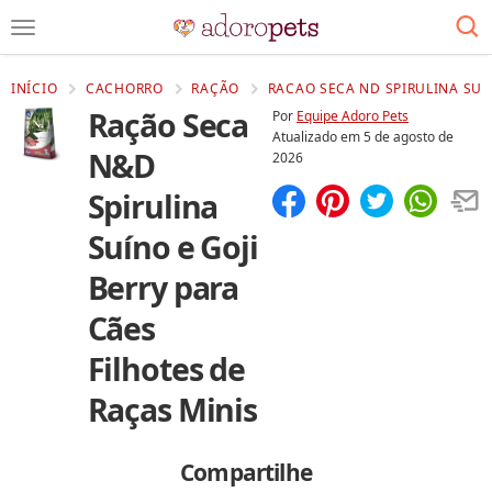
INÍCIO
CACHORRO
RAÇÃO
RACAO SECA ND SPIRULINA SUIN
Ração Seca
Por
Equipe Adoro Pets
Atualizado em
5 de agosto de
N&D
2026
Spirulina
Compartilhar
Salvar
Suíno e Goji
Berry para
Cães
Filhotes de
Raças Minis
Compartilhe