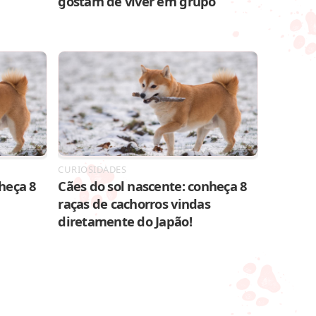
gostam de viver em grupo
CURIOSIDADES
heça 8
Cães do sol nascente: conheça 8
raças de cachorros vindas
diretamente do Japão!