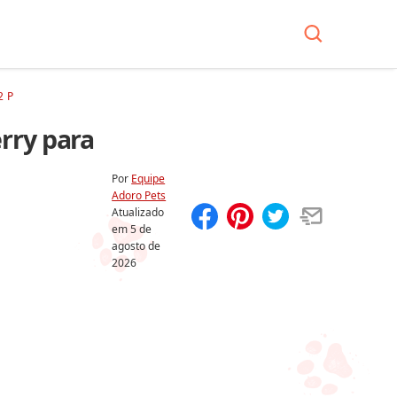
2 P
rry para
Por
Equipe
Adoro Pets
Atualizado
em
5 de
Compartilhar
Salvar
agosto de
2026