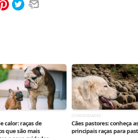
tilhar
Salvar
S
CURIOSIDADES
e calor: raças de
Cães pastores: conheça as
os que são mais
principais raças para pas