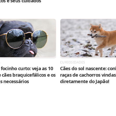
tos e seus cuidados
S
CURIOSIDADES
focinho curto: veja as 10
Cães do sol nascente: con
 cães braquicefálicos e os
raças de cachorros vindas
s necessários
diretamente do Japão!