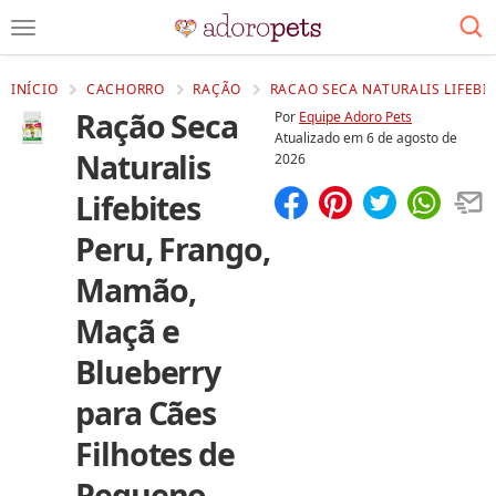
INÍCIO
CACHORRO
RAÇÃO
RACAO SECA NATURALIS LIFEBI
Ração Seca
Por
Equipe Adoro Pets
Atualizado em
6 de agosto de
Naturalis
2026
Lifebites
Compartilhar
Salvar
Peru, Frango,
Mamão,
Maçã e
Blueberry
para Cães
Filhotes de
Pequeno