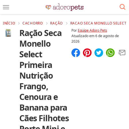
INÍCIO
CACHORRO
RAÇÃO
RACAO SECA MONELLO SELECT P
Ração Seca
Por
Equipe Adoro Pets
Atualizado em
6 de agosto de
Monello
2026
Select
Compartilhar
Salvar
Primeira
Nutrição
Frango,
Cenoura e
Banana para
Cães Filhotes
Porte Mini e