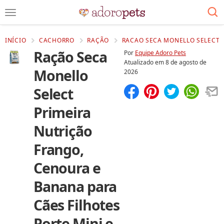
INÍCIO
CACHORRO
RAÇÃO
RACAO SECA MONELLO SELECT P
Ração Seca
Por
Equipe Adoro Pets
Atualizado em
8 de agosto de
Monello
2026
Select
Compartilhar
Salvar
Primeira
Nutrição
Frango,
Cenoura e
Banana para
Cães Filhotes
Porte Mini e