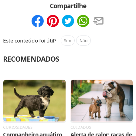
Compartilhe
Compartilhar
Salvar
Este conteúdo foi útil?
Sim
Não
RECOMENDADOS
CURIOSIDADES
CUIDADOS
Companheiro aquático
Alerta de calor: raças de