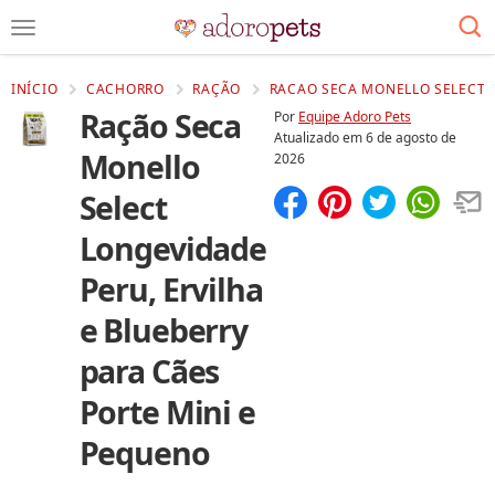
INÍCIO
CACHORRO
RAÇÃO
RACAO SECA MONELLO SELECT L
Ração Seca
Por
Equipe Adoro Pets
Atualizado em
6 de agosto de
Monello
2026
Select
Compartilhar
Salvar
Longevidade
Peru, Ervilha
e Blueberry
para Cães
Porte Mini e
Pequeno