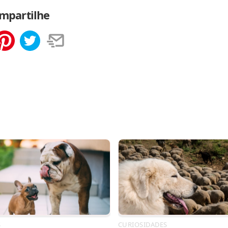
mpartilhe
tilhar
Salvar
S
CURIOSIDADES