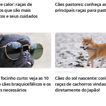
e calor: raças de
Cães pastores: conheça as
os que são mais
principais raças para pas
tos e seus cuidados
S
CURIOSIDADES
focinho curto: veja as 10
Cães do sol nascente: con
 cães braquicefálicos e os
raças de cachorros vindas
s necessários
diretamente do Japão!