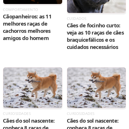
COMPORTAMENTO
Cãopanheiros: as 11
CUIDADOS
melhores raças de
Cães de focinho curto:
cachorros melhores
veja as 10 raças de cães
amigos do homem
braquicefálicos e os
cuidados necessários
CURIOSIDADES
CURIOSIDADES
Cães do sol nascente:
Cães do sol nascente:
conheça 8 raças de
conheça 8 raças de