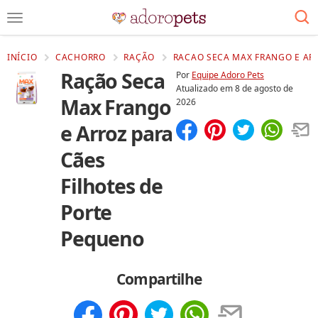
INÍCIO
CACHORRO
RAÇÃO
RACAO SECA MAX FRANGO E ARR
Ração Seca
Por
Equipe Adoro Pets
Atualizado em
8 de agosto de
Max Frango
2026
e Arroz para
Compartilhar
Salvar
Cães
Filhotes de
Porte
Pequeno
Compartilhe