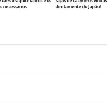
 cães braquicefálicos e os
raças de cachorros vindas
s necessários
diretamente do Japão!