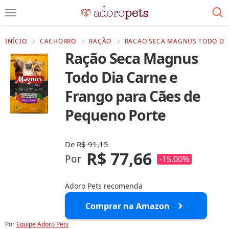
INÍCIO
CACHORRO
RAÇÃO
RACAO SECA MAGNUS TODO DIA
Ração Seca Magnus
Todo Dia Carne e
Frango para Cães de
Pequeno Porte
De
R$ 91,15
R$ 77,66
Por
-15.00%
Adoro Pets recomenda
Comprar na Amazon
Por
Equipe Adoro Pets