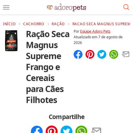
INÍCIO
CACHORRO
RAÇÃO
RACAO SECA MAGNUS SUPREME F
Ração Seca
Por
Equipe Adoro Pets
Atualizado em
7 de agosto de
Magnus
2026
Supreme
Compartilhar
Salvar
Frango e
Cereais
para Cães
Filhotes
Compartilhe