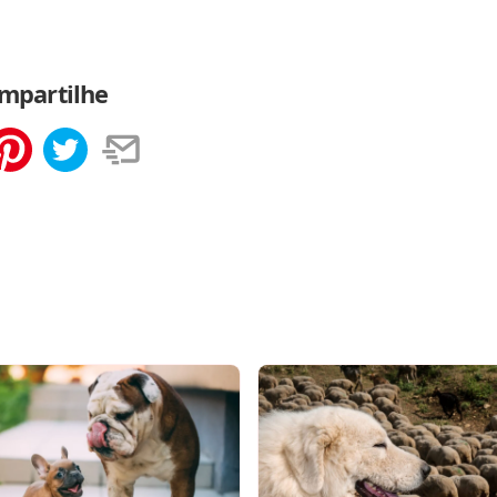
mpartilhe
tilhar
Salvar