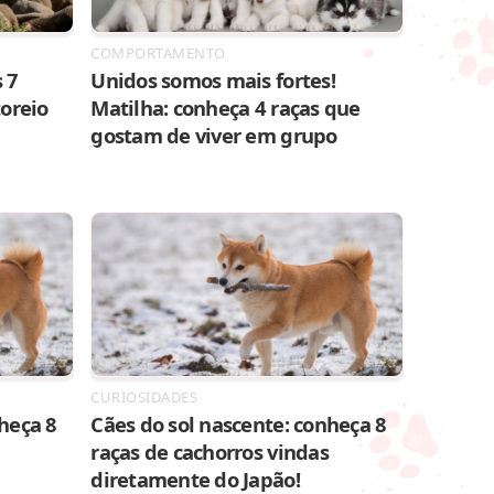
COMPORTAMENTO
 7
Unidos somos mais fortes!
toreio
Matilha: conheça 4 raças que
gostam de viver em grupo
CURIOSIDADES
heça 8
Cães do sol nascente: conheça 8
raças de cachorros vindas
diretamente do Japão!