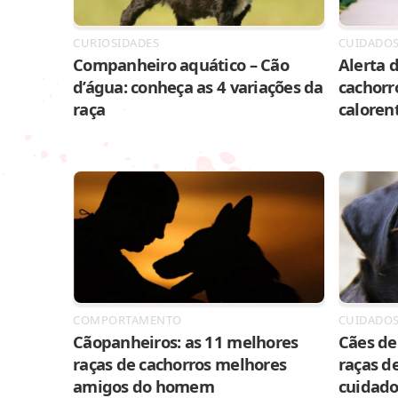
CURIOSIDADES
CUIDADO
Companheiro aquático – Cão
Alerta d
d’água: conheça as 4 variações da
cachorr
raça
caloren
COMPORTAMENTO
CUIDADO
Cãopanheiros: as 11 melhores
Cães de 
raças de cachorros melhores
raças de
amigos do homem
cuidado