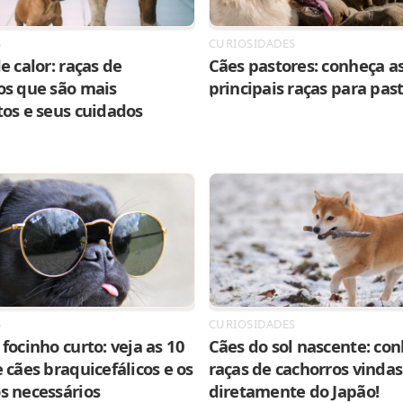
S
CURIOSIDADES
e calor: raças de
Cães pastores: conheça as
os que são mais
principais raças para pas
tos e seus cuidados
S
CURIOSIDADES
focinho curto: veja as 10
Cães do sol nascente: con
 cães braquicefálicos e os
raças de cachorros vindas
s necessários
diretamente do Japão!