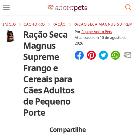
INÍCIO
CACHORRO
RAÇÃO
RACAO SECA MAGNUS SUPREME 
Ração Seca
Por
Equipe Adoro Pets
Atualizado em
10 de agosto de
Magnus
2026
Supreme
Compartilhar
Salvar
Frango e
Cereais para
Cães Adultos
de Pequeno
Porte
Compartilhe