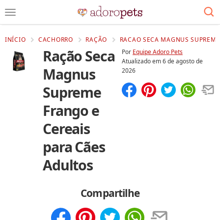
INÍCIO
CACHORRO
RAÇÃO
RACAO SECA MAGNUS SUPREME 
Ração Seca
Por
Equipe Adoro Pets
Atualizado em
6 de agosto de
Magnus
2026
Supreme
Compartilhar
Salvar
Frango e
Cereais
para Cães
Adultos
Compartilhe