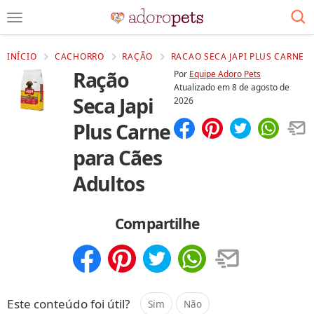
INÍCIO
CACHORRO
RAÇÃO
RACAO SECA JAPI PLUS CARNE P
Ração
Por
Equipe Adoro Pets
Atualizado em
8 de agosto de
Seca Japi
2026
Plus Carne
Compartilhar
Salvar
para Cães
Adultos
Compartilhe
Compartilhar
Salvar
Este conteúdo foi útil?
Sim
Não