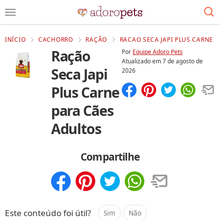
INÍCIO
CACHORRO
RAÇÃO
RACAO SECA JAPI PLUS CARNE P
Ração
Por
Equipe Adoro Pets
Atualizado em
7 de agosto de
Seca Japi
2026
Plus Carne
Compartilhar
Salvar
para Cães
Adultos
Compartilhe
Compartilhar
Salvar
Este conteúdo foi útil?
Sim
Não