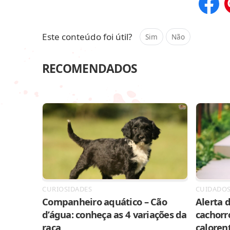
Compar
Este conteúdo foi útil?
Sim
Não
RECOMENDADOS
CURIOSIDADES
CUIDADO
Companheiro aquático – Cão
Alerta d
d’água: conheça as 4 variações da
cachorr
raça
caloren