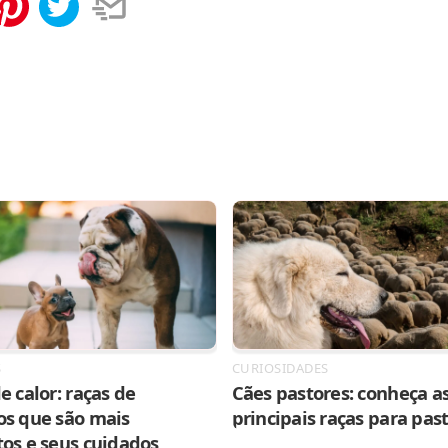
tilhar
Salvar
S
CURIOSIDADES
e calor: raças de
Cães pastores: conheça as
os que são mais
principais raças para pas
tos e seus cuidados