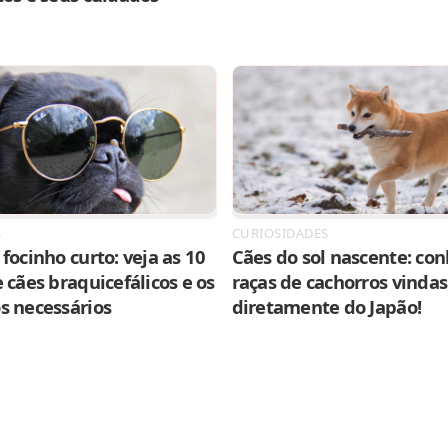
S
CURIOSIDADES
focinho curto: veja as 10
Cães do sol nascente: con
 cães braquicefálicos e os
raças de cachorros vindas
s necessários
diretamente do Japão!