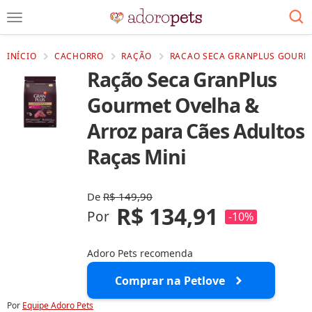
INÍCIO
CACHORRO
RAÇÃO
RACAO SECA GRANPLUS GOURME
Ração Seca GranPlus
Gourmet Ovelha &
Arroz para Cães Adultos
Raças Mini
De
R$ 149,90
R$ 134,91
Por
-10%
Adoro Pets recomenda
Comprar na Petlove
Por
Equipe Adoro Pets