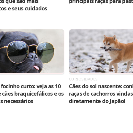
os que são mais
principais raças para pas
tos e seus cuidados
S
CURIOSIDADES
focinho curto: veja as 10
Cães do sol nascente: con
 cães braquicefálicos e os
raças de cachorros vindas
s necessários
diretamente do Japão!