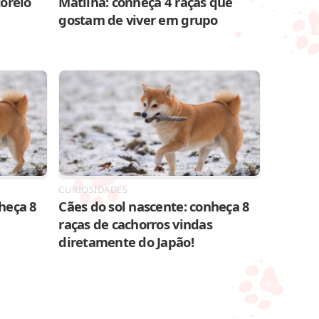
toreio
Matilha: conheça 4 raças que
gostam de viver em grupo
CURIOSIDADES
heça 8
Cães do sol nascente: conheça 8
raças de cachorros vindas
diretamente do Japão!