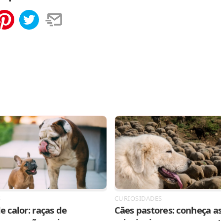
tilhar
Salvar
S
CURIOSIDADES
e calor: raças de
Cães pastores: conheça as