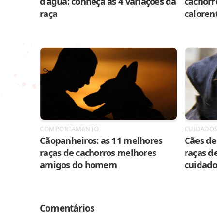
d’água: conheça as 4 variações da
cachorr
raça
caloren
COMPORTAMENTO
CUIDADO
Cãopanheiros: as 11 melhores
Cães de 
raças de cachorros melhores
raças de
amigos do homem
cuidado
Comentários