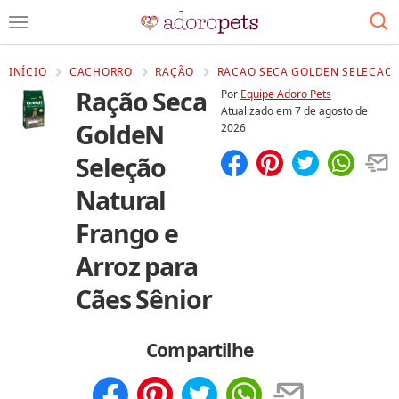
INÍCIO
CACHORRO
RAÇÃO
RACAO SECA GOLDEN SELECAO N
Ração Seca
Por
Equipe Adoro Pets
Atualizado em
7 de agosto de
GoldeN
2026
Seleção
Compartilhar
Salvar
Natural
Frango e
Arroz para
Cães Sênior
Compartilhe