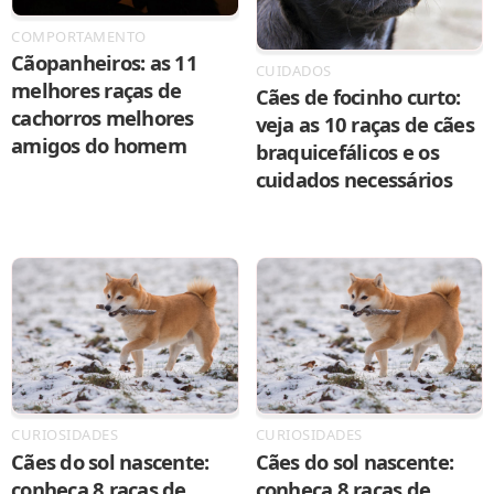
COMPORTAMENTO
Cãopanheiros: as 11
CUIDADOS
melhores raças de
Cães de focinho curto:
cachorros melhores
veja as 10 raças de cães
amigos do homem
braquicefálicos e os
cuidados necessários
CURIOSIDADES
CURIOSIDADES
Cães do sol nascente:
Cães do sol nascente:
conheça 8 raças de
conheça 8 raças de