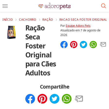
INÍCIO
CACHORRO
RAÇÃO
RACAO SECA FOSTER ORIGINAL 
Ração
Por
Equipe Adoro Pets
Atualizado em
7 de agosto de
Seca
2026
Foster
Compartilhar
Salvar
Original
para Cães
Adultos
Compartilhe
Compartilhar
Salvar