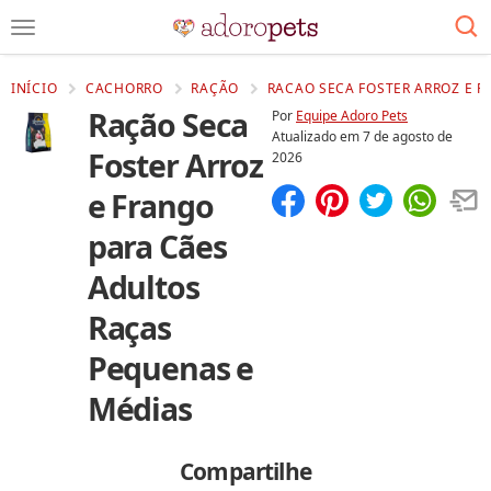
INÍCIO
CACHORRO
RAÇÃO
RACAO SECA FOSTER ARROZ E F
Ração Seca
Por
Equipe Adoro Pets
Atualizado em
7 de agosto de
Foster Arroz
2026
e Frango
Compartilhar
Salvar
para Cães
Adultos
Raças
Pequenas e
Médias
Compartilhe