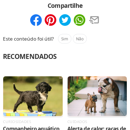
Compartilhe
Compartilhar
Salvar
Este conteúdo foi útil?
Sim
Não
RECOMENDADOS
CURIOSIDADES
CUIDADOS
Companheiro aquático
Alerta de calor: raças de