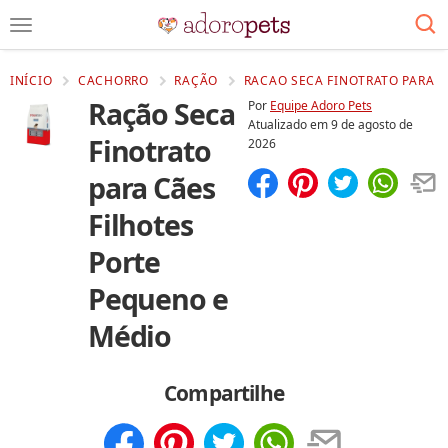
INÍCIO
CACHORRO
RAÇÃO
RACAO SECA FINOTRATO PARA C
Ração Seca
Por
Equipe Adoro Pets
Atualizado em
9 de agosto de
Finotrato
2026
para Cães
Compartilhar
Salvar
Filhotes
Porte
Pequeno e
Médio
Compartilhe