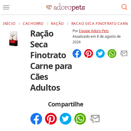
INÍCIO
CACHORRO
RAÇÃO
RACAO SECA FINOTRATO CARNE 
Ração
Por
Equipe Adoro Pets
Atualizado em
8 de agosto de
Seca
2026
Finotrato
Compartilhar
Salvar
Carne para
Cães
Adultos
Compartilhe
Compartilhar
Salvar