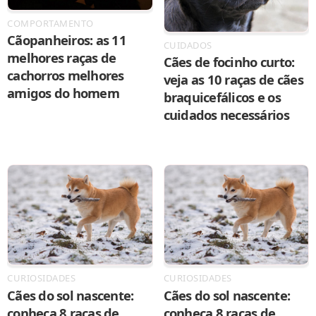
COMPORTAMENTO
Cãopanheiros: as 11
CUIDADOS
melhores raças de
Cães de focinho curto:
cachorros melhores
veja as 10 raças de cães
amigos do homem
braquicefálicos e os
cuidados necessários
CURIOSIDADES
CURIOSIDADES
Cães do sol nascente:
Cães do sol nascente:
conheça 8 raças de
conheça 8 raças de