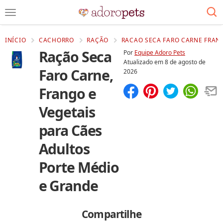
INÍCIO
CACHORRO
RAÇÃO
RACAO SECA FARO CARNE FRANG
Ração Seca
Por
Equipe Adoro Pets
Atualizado em
8 de agosto de
Faro Carne,
2026
Frango e
Compartilhar
Salvar
Vegetais
para Cães
Adultos
Porte Médio
e Grande
Compartilhe