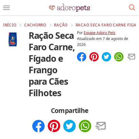
INÍCIO
CACHORRO
RAÇÃO
RACAO SECA FARO CARNE FIGAD
Ração Seca
Por
Equipe Adoro Pets
Atualizado em
7 de agosto de
Faro Carne,
2026
Fígado e
Compartilhar
Salvar
Frango
para Cães
Filhotes
Compartilhe
Compartilhar
Salvar