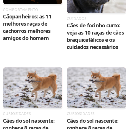
COMPORTAMENTO
Cãopanheiros: as 11
CUIDADOS
melhores raças de
Cães de focinho curto:
cachorros melhores
veja as 10 raças de cães
amigos do homem
braquicefálicos e os
cuidados necessários
CURIOSIDADES
CURIOSIDADES
Cães do sol nascente:
Cães do sol nascente:
conheça 8 raças de
conheça 8 raças de