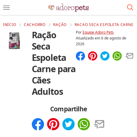
INÍCIO
CACHORRO
RAÇÃO
RACAO SECA ESPOLETA CARNE P
Ração
Por
Equipe Adoro Pets
Atualizado em
6 de agosto de
Seca
2026
Espoleta
Compartilhar
Salvar
Carne para
Cães
Adultos
Compartilhe
Compartilhar
Salvar