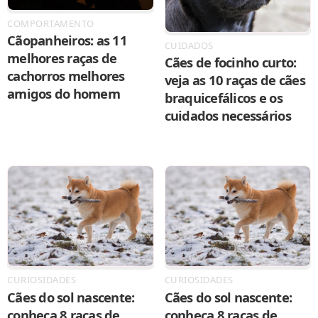
COMPORTAMENTO
Cãopanheiros: as 11
CUIDADOS
melhores raças de
Cães de focinho curto:
cachorros melhores
veja as 10 raças de cães
amigos do homem
braquicefálicos e os
cuidados necessários
CURIOSIDADES
CURIOSIDADES
Cães do sol nascente:
Cães do sol nascente:
conheça 8 raças de
conheça 8 raças de