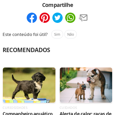
Compartilhe
Compartilhar
Salvar
Este conteúdo foi útil?
Sim
Não
RECOMENDADOS
CURIOSIDADES
CUIDADOS
Companheiro aquático
Alerta de calor: raças de