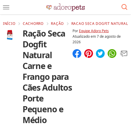
INÍCIO
CACHORRO
RAÇÃO
RACAO SECA DOGFIT NATURAL C
Ração Seca
Por
Equipe Adoro Pets
Atualizado em
7 de agosto de
Dogfit
2026
Natural
Compartilhar
Salvar
Carne e
Frango para
Cães Adultos
Porte
Pequeno e
Médio