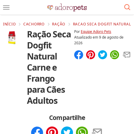
INÍCIO
CACHORRO
RAÇÃO
RACAO SECA DOGFIT NATURAL C
Ração Seca
Por
Equipe Adoro Pets
Atualizado em
9 de agosto de
Dogfit
2026
Natural
Compartilhar
Salvar
Carne e
Frango
para Cães
Adultos
Compartilhe