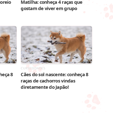
toreio
Matilha: conheça 4 raças que
gostam de viver em grupo
CURIOSIDADES
heça 8
Cães do sol nascente: conheça 8
raças de cachorros vindas
diretamente do Japão!