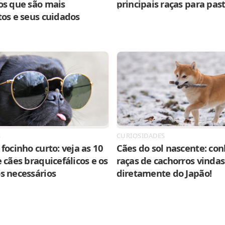
os que são mais
principais raças para pas
tos e seus cuidados
S
CURIOSIDADES
focinho curto: veja as 10
Cães do sol nascente: con
 cães braquicefálicos e os
raças de cachorros vindas
s necessários
diretamente do Japão!