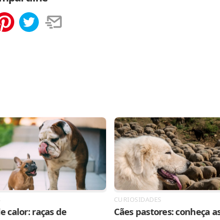
tilhar
Salvar
S
CURIOSIDADES
e calor: raças de
Cães pastores: conheça as