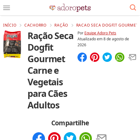
INÍCIO
CACHORRO
RAÇÃO
RACAO SECA DOGFIT GOURMET C
Ração Seca
Por
Equipe Adoro Pets
Atualizado em
8 de agosto de
Dogfit
2026
Gourmet
Compartilhar
Salvar
Carne e
Vegetais
para Cães
Adultos
Compartilhe