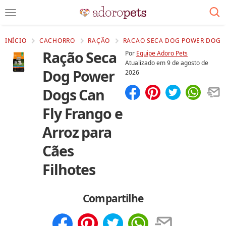
INÍCIO
CACHORRO
RAÇÃO
RACAO SECA DOG POWER DOGS C
Ração Seca
Por
Equipe Adoro Pets
Atualizado em
9 de agosto de
Dog Power
2026
Dogs Can
Compartilhar
Salvar
Fly Frango e
Arroz para
Cães
Filhotes
Compartilhe