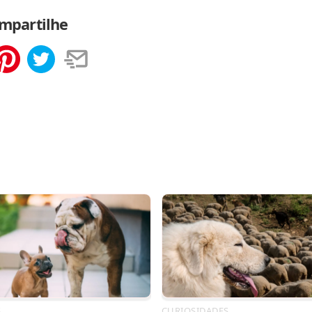
mpartilhe
tilhar
Salvar
S
CURIOSIDADES