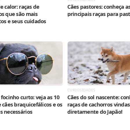
e calor: raças de
Cães pastores: conheça as
os que são mais
principais raças para pas
tos e seus cuidados
S
CURIOSIDADES
focinho curto: veja as 10
Cães do sol nascente: con
 cães braquicefálicos e os
raças de cachorros vindas
s necessários
diretamente do Japão!