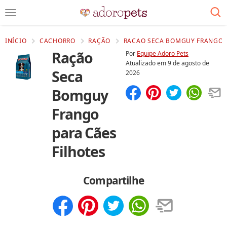
INÍCIO
CACHORRO
RAÇÃO
RACAO SECA BOMGUY FRANGO P
Ração
Por
Equipe Adoro Pets
Atualizado em
9 de agosto de
Seca
2026
Bomguy
Compartilhar
Salvar
Frango
para Cães
Filhotes
Compartilhe
Compartilhar
Salvar