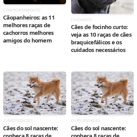
COMPORTAMENTO
Cãopanheiros: as 11
CUIDADOS
melhores raças de
Cães de focinho curto:
cachorros melhores
veja as 10 raças de cães
amigos do homem
braquicefálicos e os
cuidados necessários
CURIOSIDADES
CURIOSIDADES
Cães do sol nascente:
Cães do sol nascente:
conheça 8 raças de
conheça 8 raças de