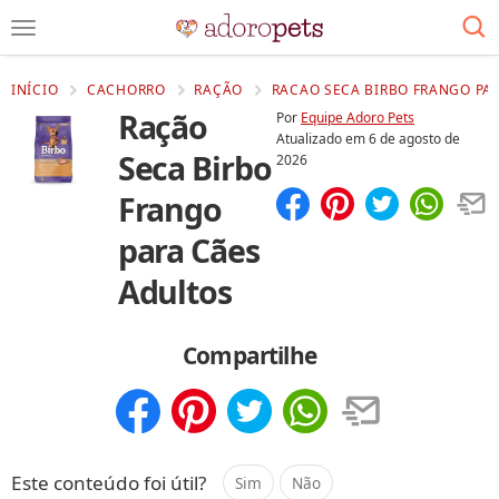
INÍCIO
CACHORRO
RAÇÃO
RACAO SECA BIRBO FRANGO PAR
Ração
Por
Equipe Adoro Pets
Atualizado em
6 de agosto de
Seca Birbo
2026
Frango
Compartilhar
Salvar
para Cães
Adultos
Compartilhe
Compartilhar
Salvar
Este conteúdo foi útil?
Sim
Não