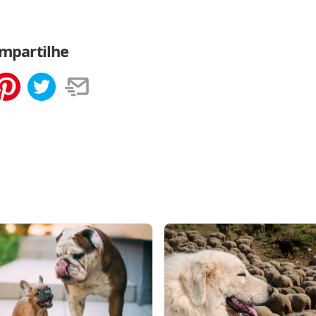
mpartilhe
tilhar
Salvar