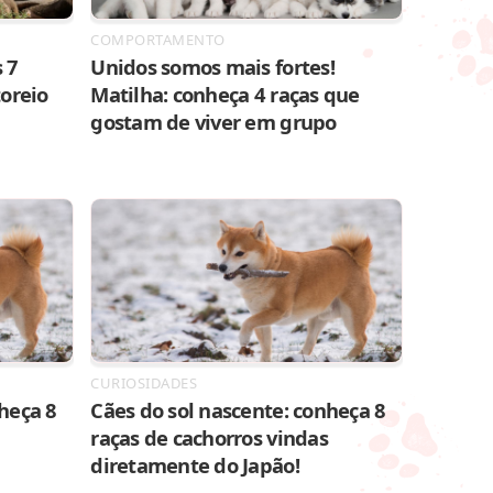
COMPORTAMENTO
 7
Unidos somos mais fortes!
toreio
Matilha: conheça 4 raças que
gostam de viver em grupo
CURIOSIDADES
heça 8
Cães do sol nascente: conheça 8
raças de cachorros vindas
diretamente do Japão!