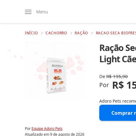
Menu
INÍCIO
CACHORRO
RAÇÃO
RACAO SECA BIOFRES
Ração Sec
Light Cã
De
R$ 195,90
R$ 1
Por
Adoro Pets reco
Comprar 
Por
Equipe Adoro Pets
Atualizado em
9 de agosto de 2026