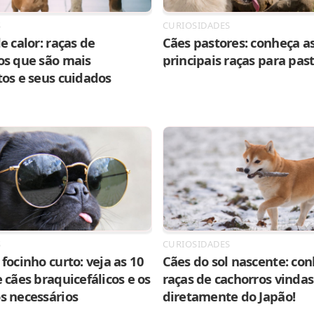
S
CURIOSIDADES
e calor: raças de
Cães pastores: conheça as
os que são mais
principais raças para pas
tos e seus cuidados
S
CURIOSIDADES
focinho curto: veja as 10
Cães do sol nascente: con
 cães braquicefálicos e os
raças de cachorros vindas
s necessários
diretamente do Japão!