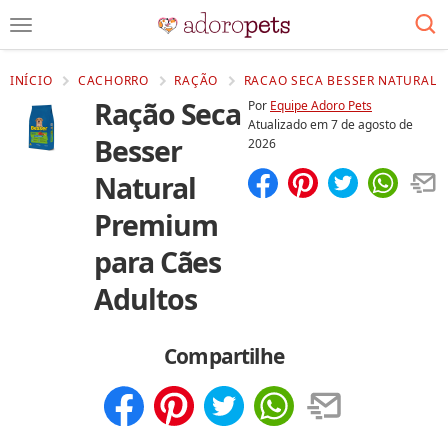
INÍCIO
CACHORRO
RAÇÃO
RACAO SECA BESSER NATURAL P
Ração Seca
Por
Equipe Adoro Pets
Atualizado em
7 de agosto de
Besser
2026
Natural
Compartilhar
Salvar
Premium
para Cães
Adultos
Compartilhe
Compartilhar
Salvar