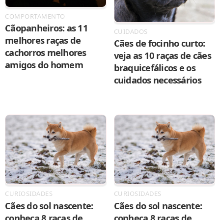
COMPORTAMENTO
Cãopanheiros: as 11
CUIDADOS
melhores raças de
Cães de focinho curto:
cachorros melhores
veja as 10 raças de cães
amigos do homem
braquicefálicos e os
cuidados necessários
CURIOSIDADES
CURIOSIDADES
Cães do sol nascente:
Cães do sol nascente:
conheça 8 raças de
conheça 8 raças de