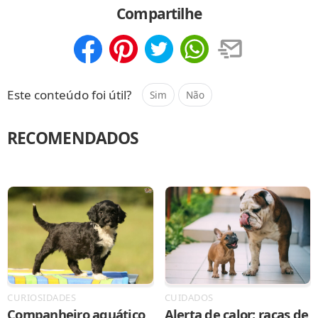
Compartilhe
Compartilhar
Salvar
Este conteúdo foi útil?
Sim
Não
RECOMENDADOS
CURIOSIDADES
CUIDADOS
Companheiro aquático
Alerta de calor: raças de