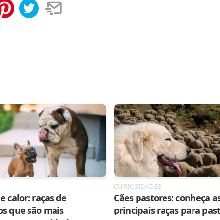
tilhar
Salvar
S
CURIOSIDADES
e calor: raças de
Cães pastores: conheça as
os que são mais
principais raças para pas