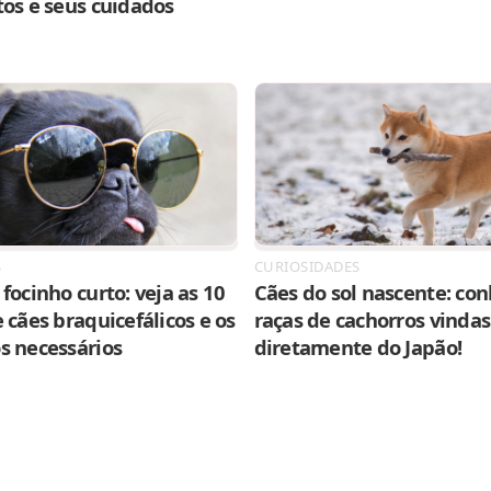
tos e seus cuidados
S
CURIOSIDADES
focinho curto: veja as 10
Cães do sol nascente: con
 cães braquicefálicos e os
raças de cachorros vindas
s necessários
diretamente do Japão!