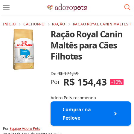
INÍCIO
CACHORRO
RAÇÃO
RACAO ROYAL CANIN MALTES PA
Ração Royal Canin
Maltês para Cães
Filhotes
De
R$ 171,59
R$ 154,43
Por
-10%
Adoro Pets recomenda
Comprar na
Petlove
Por
Equipe Adoro Pets