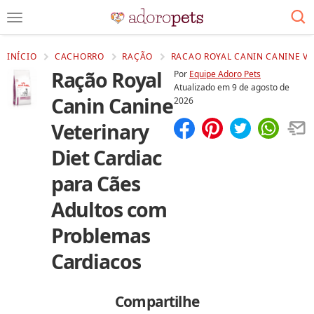
INÍCIO
CACHORRO
RAÇÃO
RACAO ROYAL CANIN CANINE V
Ração Royal
Por
Equipe Adoro Pets
Atualizado em
9 de agosto de
Canin Canine
2026
Veterinary
Compartilhar
Salvar
Diet Cardiac
para Cães
Adultos com
Problemas
Cardiacos
Compartilhe