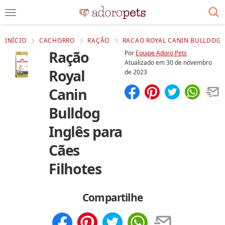
INÍCIO
CACHORRO
RAÇÃO
RACAO ROYAL CANIN BULLDOG I
Ração
Por
Equipe Adoro Pets
Atualizado em
30 de novembro
Royal
de 2023
Canin
Compartilhar
Salvar
Bulldog
Inglês para
Cães
Filhotes
Compartilhe