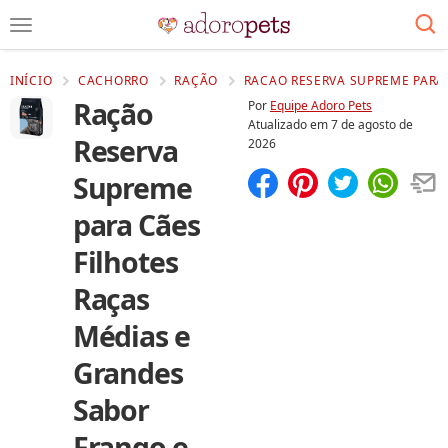
INÍCIO
CACHORRO
RAÇÃO
RACAO RESERVA SUPREME PARA 
Ração
Por
Equipe Adoro Pets
Atualizado em
7 de agosto de
Reserva
2026
Supreme
Compartilhar
Salvar
para Cães
Filhotes
Raças
Médias e
Grandes
Sabor
Frango e